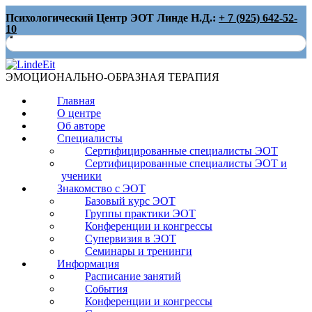
Skip
Психологический Центр ЭОТ Линде Н.Д.:
+ 7 (925) 642-52-
to
10
content
ЭМОЦИОНАЛЬНО-ОБРАЗНАЯ ТЕРАПИЯ
LindeEit
Главная
О центре
LindeEit
Об авторе
Специалисты
Сертифицированные специалисты ЭОТ
Сертифицированные специалисты ЭОТ и
ученики
Знакомство с ЭОТ
Базовый курс ЭОТ
Группы практики ЭОТ
Конференции и конгрессы
Супервизия в ЭОТ
Семинары и тренинги
Информация
Расписание занятий
События
Конференции и конгрессы