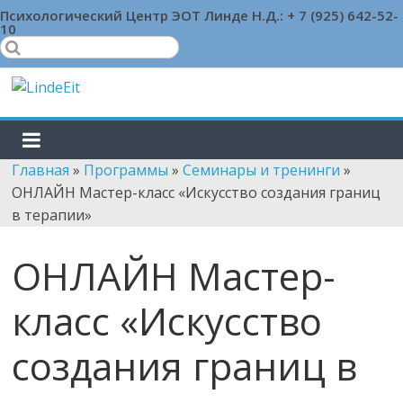
Skip
Психологический Центр ЭОТ Линде Н.Д.:
+ 7 (925) 642-52-
10
to
content
LindeEit
LindeEit
Главная
»
Программы
»
Семинары и тренинги
»
ОНЛАЙН Мастер-класс «Искусство создания границ
в терапии»
ОНЛАЙН Мастер-
класс «Искусство
создания границ в