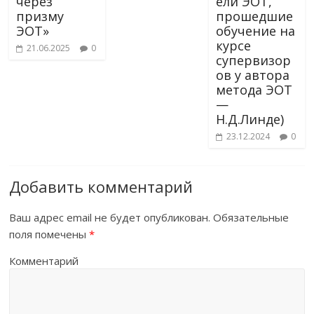
через
ели ЭОТ,
призму
прошедшие
ЭОТ»
обучение на
курсе
21.06.2025
0
супервизор
ов у автора
метода ЭОТ
—
Н.Д.Линде)
23.12.2024
0
Добавить комментарий
Ваш адрес email не будет опубликован.
Обязательные
поля помечены
*
Комментарий