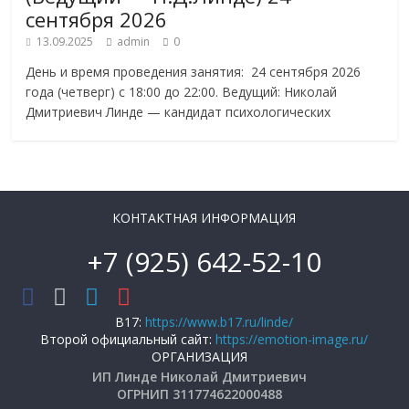
сентября 2026
13.09.2025
admin
0
День и время проведения занятия: 24 сентября 2026
года (четверг) с 18:00 до 22:00. Ведущий: Николай
Дмитриевич Линде — кандидат психологических
КОНТАКТНАЯ ИНФОРМАЦИЯ
+7 (925) 642-52-10
B17:
https://www.b17.ru/linde/
Второй официальный сайт:
https://emotion-image.ru/
ОРГАНИЗАЦИЯ
ИП Линде Николай Дмитриевич
ОГРНИП 311774622000488