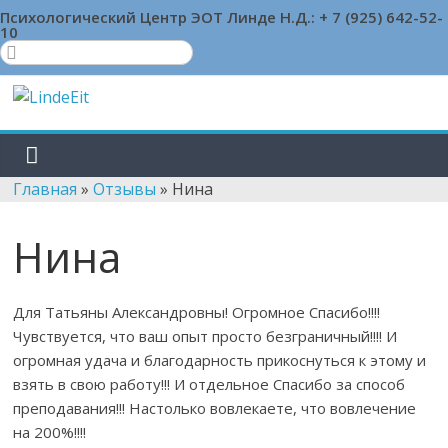
Skip
Психологический Центр ЭОТ Линде Н.Д.:
+ 7 (925) 642-52-
10
to
content
LindeEit
LindeEit
Главная
»
Отзывы
»
Нина
Нина
Для Татьяны Александровны! Огромное Спасибо!!!!
Чувствуется, что ваш опыт просто безграничный!!!! И
огромная удача и благодарность прикоснуться к этому и
взять в свою работу!!! И отдельное Спасибо за способ
преподавания!!! Настолько вовлекаете, что вовлечение
на 200%!!!!