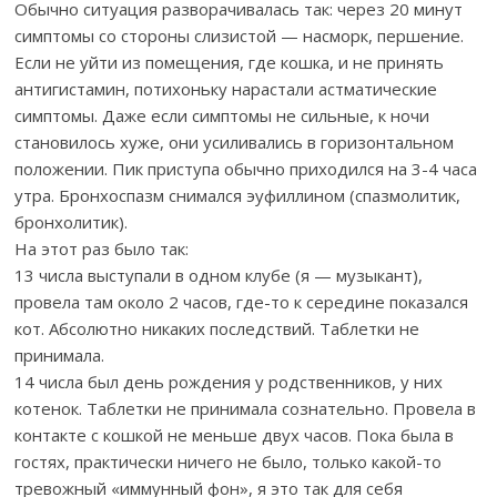
Обычно ситуация разворачивалась так: через 20 минут
симптомы со стороны слизистой — насморк, першение.
Если не уйти из помещения, где кошка, и не принять
антигистамин, потихоньку нарастали астматические
симптомы. Даже если симптомы не сильные, к ночи
становилось хуже, они усиливались в горизонтальном
положении. Пик приступа обычно приходился на 3-4 часа
утра. Бронхоспазм снимался эуфиллином (спазмолитик,
бронхолитик).
На этот раз было так:
13 числа выступали в одном клубе (я — музыкант),
провела там около 2 часов, где-то к середине показался
кот. Абсолютно никаких последствий. Таблетки не
принимала.
14 числа был день рождения у родственников, у них
котенок. Таблетки не принимала сознательно. Провела в
контакте с кошкой не меньше двух часов. Пока была в
гостях, практически ничего не было, только какой-то
тревожный «иммунный фон», я это так для себя