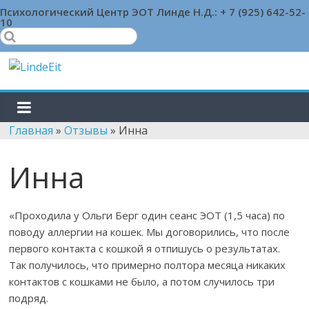
Skip
Психологический Центр ЭОТ Линде Н.Д.:
+ 7 (925) 642-52-
10
to
content
LindeEit
LindeEit
Главная
»
Отзывы
»
Инна
Инна
«Проходила у Ольги Берг один сеанс ЭОТ (1,5 часа) по
поводу аллергии на кошек. Мы договорились, что после
первого контакта с кошкой я отпишусь о результатах.
Так получилось, что примерно полтора месяца никаких
контактов с кошками не было, а потом случилось три
подряд.