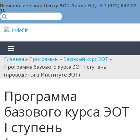
Skip
Психологический Центр ЭОТ Линде Н.Д.:
+ 7 (925) 642-52-
10
to
content
LindeEit
LindeEit
Главная
»
Программы
»
Базовый курс ЭОТ
»
Программа базового курса ЭОТ I ступень
(проводится в Институте ЭОТ)
Программа
базового курса ЭОТ
I ступень