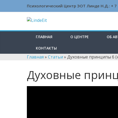
Skip
Психологический Центр ЭОТ Линде Н.Д.:
+ 7
to
content
LindeEit
LindeEit
ГЛАВНАЯ
О ЦЕНТРЕ
ОБ А
КОНТАКТЫ
Главная
»
Статьи
»
Духовные принципы 6 (
Духовные принц